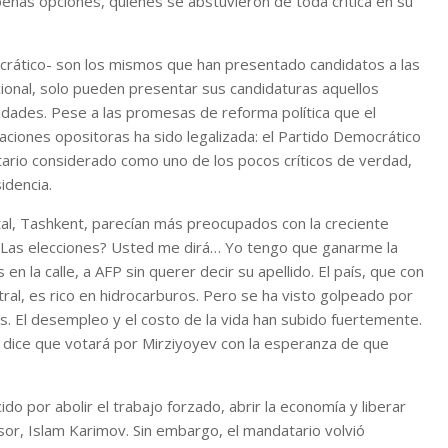
penas opciones, quienes se abstuvieron de toda crítica en su
mocrático- son los mismos que han presentado candidatos a las
cional, solo pueden presentar sus candidaturas aquellos
ridades. Pese a las promesas de reforma política que el
maciones opositoras ha sido legalizada: el Partido Democrático
itario considerado como uno de los pocos críticos de verdad,
idencia.
l, Tashkent, parecían más preocupados con la creciente
 «¿Las elecciones? Usted me dirá… Yo tengo que ganarme la
en la calle, a AFP sin querer decir su apellido. El país, que con
ral, es rico en hidrocarburos. Pero se ha visto golpeado por
s. El desempleo y el costo de la vida han subido fuertemente.
 dice que votará por Mirziyoyev con la esperanza de que
 por abolir el trabajo forzado, abrir la economía y liberar
or, Islam Karimov. Sin embargo, el mandatario volvió