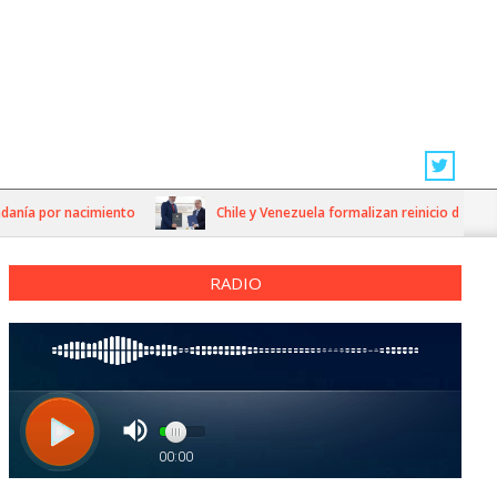
ía por nacimiento
Chile y Venezuela formalizan reinicio de relacion
RADIO