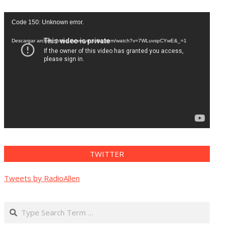
Reproductor
Code 150: Unknown error.
de
vídeo
Descargar archivo: https://www.youtube.com/watch?v=7WLuvspCYwE&_=1
TWITTER
Tweets by RadioAllen
Search