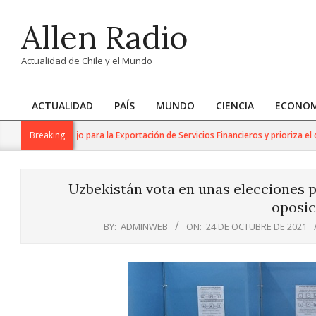
Skip
Allen Radio
to
content
Actualidad de Chile y el Mundo
ACTUALIDAD
PAÍS
MUNDO
CIENCIA
ECONOM
Primary
Navigation
upo de Trabajo para la Exportación de Servicios Financieros y prioriza el desar
Breaking
Menu
Uzbekistán vota en unas elecciones p
oposic
BY:
ADMINWEB
ON:
24 DE OCTUBRE DE 2021