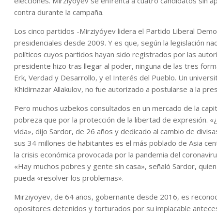
elecciones. Mirziyoyev se enfrenta a cuatro candidatos sin a
contra durante la campaña.
Los cinco partidos -Mirziyóyev lidera el Partido Liberal De
presidenciales desde 2009. Y es que, según la legislación na
políticos cuyos partidos hayan sido registrados por las auto
presidente hizo tras llegar al poder, ninguna de las tres for
Erk, Verdad y Desarrollo, y el Interés del Pueblo. Un univers
Khidirnazar Allakulov, no fue autorizado a postularse a la pres
Pero muchos uzbekos consultados en un mercado de la capita
pobreza que por la protección de la libertad de expresión.
vida», dijo Sardor, de 26 años y dedicado al cambio de divisas 
sus 34 millones de habitantes es el más poblado de Asia cent
la crisis económica provocada por la pandemia del coronaviru
«Hay muchos pobres y gente sin casa», señaló Sardor, quien
pueda «resolver los problemas».
Mirziyoyev, de 64 años, gobernante desde 2016, es reconocido
opositores detenidos y torturados por su implacable anteces