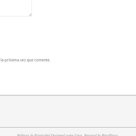
 la próxima vez que comente.
Politicas de Privacidad
Designed using
Unos
. Powered by
WordPress
.