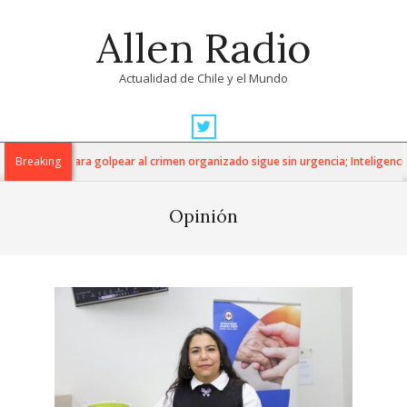
Skip
Allen Radio
to
content
Actualidad de Chile y el Mundo
Primary
Navigation
amienta para golpear al crimen organizado sigue sin urgencia; Inteligencia Eco
Breaking
Menu
Opinión