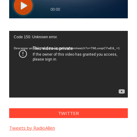
Reproductor
Code 150: Unknown error.
de
vídeo
Descargar archivo: https://www.youtube.com/watch?v=7WLuvspCYwE&_=1
TWITTER
Tweets by RadioAllen