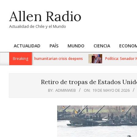
Skip
Allen Radio
to
content
Actualidad de Chile y el Mundo
ACTUALIDAD
PAÍS
MUNDO
CIENCIA
ECONOM
Primary
Navigation
 sanctions as humanitarian crisis deepens
Breaking
Política: Senador Iván
Menu
Retiro de tropas de Estados Unid
BY:
ADMINWEB
ON:
19 DE MAYO DE 2026