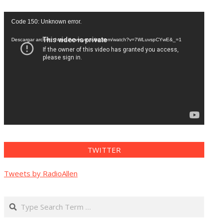
Reproductor
Code 150: Unknown error.
de
vídeo
Descargar archivo: https://www.youtube.com/watch?v=7WLuvspCYwE&_=1
TWITTER
Tweets by RadioAllen
Search