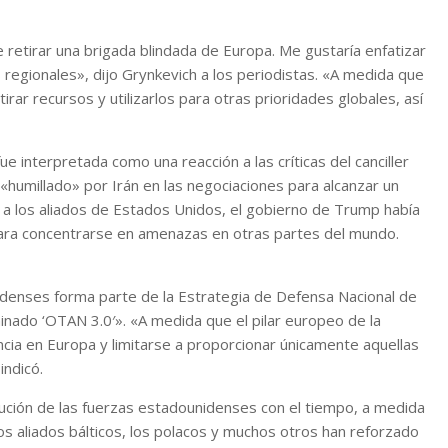
etirar una brigada blindada de Europa. Me gustaría enfatizar
s regionales», dijo Grynkevich a los periodistas. «A medida que
rar recursos y utilizarlos para otras prioridades globales, así
 interpretada como una reacción a las críticas del canciller
«humillado» por Irán en las negociaciones para alcanzar un
a los aliados de Estados Unidos, el gobierno de Trump había
 para concentrarse en amenazas en otras partes del mundo.
idenses forma parte de la Estrategia de Defensa Nacional de
inado ‘OTAN 3.0′». «A medida que el pilar europeo de la
ncia en Europa y limitarse a proporcionar únicamente aquellas
indicó.
ución de las fuerzas estadounidenses con el tiempo, a medida
los aliados bálticos, los polacos y muchos otros han reforzado