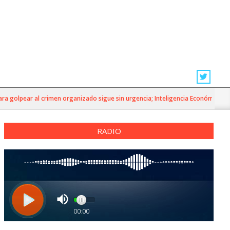
golpear al crimen organizado sigue sin urgencia; Inteligencia Económica»
RADIO