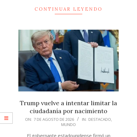
CONTINUAR LEYENDO
Trump vuelve a intentar limitar la
ciudadanía por nacimiento
2026-
ON:
7 DE AGOSTO DE 2026
IN:
DESTACADO
,
MUNDO
08-
07
El gobernante estadounidense firmó un