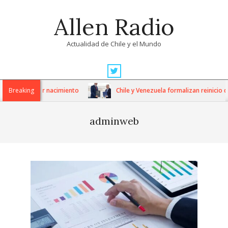
Skip
Allen Radio
to
content
Actualidad de Chile y el Mundo
Primary
Navigation
anía por nacimiento
Breaking
Chile y Venezuela formalizan reinicio de relac
Menu
adminweb