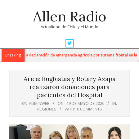
Skip
Allen Radio
to
content
Actualidad de Chile y el Mundo
Primary
Navigation
ltura anuncia declaración de emergencia agrícola por sistema frontal en la Re
Breaking
Menu
Arica: Rugbistas y Rotary Azapa
realizaron donaciones para
pacientes del Hospital
BY:
ADMINWEB
ON:
19 DE MAYO DE 2026
IN:
REGIONES
WITH:
0 COMMENTS