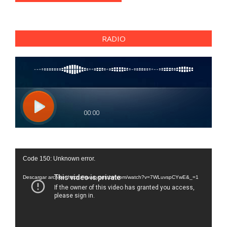
RADIO
Reproductor
Code 150: Unknown error.
de
vídeo
Descargar archivo: https://www.youtube.com/watch?v=7WLuvspCYwE&_=1