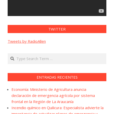
TWITTER
Tweets by RadioAllen
Search
ENTRADAS RECIENTES
Economía: Ministerio de Agricultura anuncia
declaración de emergencia agrícola por sistema
frontal en la Región de La Araucanía
Incendio químico en Quilicura: Especialista advierte la
importancia de actualizar planes de emergencia y