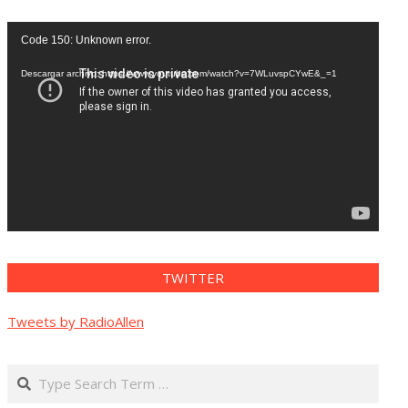
Reproductor
Code 150: Unknown error.
de
vídeo
Descargar archivo: https://www.youtube.com/watch?v=7WLuvspCYwE&_=1
TWITTER
Tweets by RadioAllen
Search