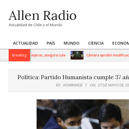
Skip
Allen Radio
to
content
Actualidad de Chile y el Mundo
ACTUALIDAD
PAÍS
MUNDO
CIENCIA
ECONOM
Primary
Navigation
jerencias extranjeras, asegura Lula
Breaking
Cámara aprobó modificaciones a
Menu
Política: Partido Humanista cumple 37 añ
BY:
ADMINWEB
ON:
27 DE MAYO DE 2