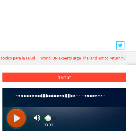
 para la salud
World: UN experts urge Thailand not to return human rights
RADIO