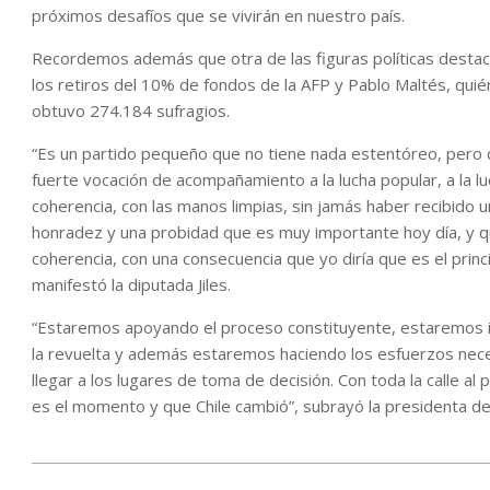
próximos desafíos que se vivirán en nuestro país.
Recordemos además que otra de las figuras políticas destac
los retiros del 10% de fondos de la AFP y Pablo Maltés, qui
obtuvo 274.184 sufragios.
“Es un partido pequeño que no tiene nada estentóreo, pero q
fuerte vocación de acompañamiento a la lucha popular, a la l
coherencia, con las manos limpias, sin jamás haber recibido
honradez y una probidad que es muy importante hoy día, y 
coherencia, con una consecuencia que yo diría que es el princi
manifestó la diputada Jiles.
“Estaremos apoyando el proceso constituyente, estaremos im
la revuelta y además estaremos haciendo los esfuerzos neces
llegar a los lugares de toma de decisión. Con toda la calle 
es el momento y que Chile cambió”, subrayó la presidenta de
2021-