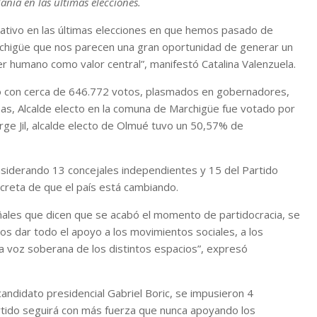
nía en las últimas elecciones.
tivo en las últimas elecciones en que hemos pasado de
rchigüe que nos parecen una gran oportunidad de generar un
r humano como valor central”, manifestó Catalina Valenzuela.
nó con cerca de 646.772 votos, plasmados en gobernadores,
inas, Alcalde electo en la comuna de Marchigüe fue votado por
rge Jil, alcalde electo de Olmué tuvo un 50,57% de
nsiderando 13 concejales independientes y 15 del Partido
creta de que el país está cambiando.
ñales que dicen que se acabó el momento de partidocracia, se
 dar todo el apoyo a los movimientos sociales, a los
la voz soberana de los distintos espacios”, expresó
ecandidato presidencial Gabriel Boric, se impusieron 4
artido seguirá con más fuerza que nunca apoyando los