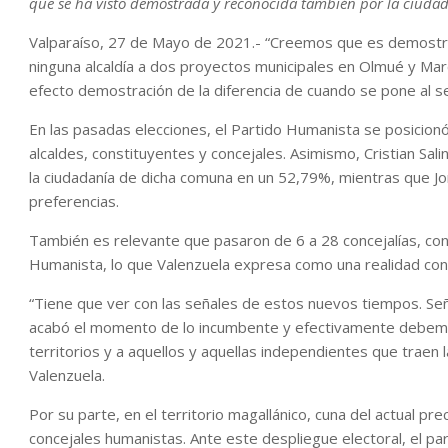
que se ha visto demostrada y reconocida también por la ciudada
Valparaíso, 27 de Mayo de 2021.- “Creemos que es demostra
ninguna alcaldía a dos proyectos municipales en Olmué y Ma
efecto demostración de la diferencia de cuando se pone al se
En las pasadas elecciones, el Partido Humanista se posicio
alcaldes, constituyentes y concejales. Asimismo, Cristian Sal
la ciudadanía de dicha comuna en un 52,79%, mientras que Jo
preferencias.
También es relevante que pasaron de 6 a 28 concejalías, co
Humanista, lo que Valenzuela expresa como una realidad con
“Tiene que ver con las señales de estos nuevos tiempos. Se
acabó el momento de lo incumbente y efectivamente debemos
territorios y a aquellos y aquellas independientes que traen 
Valenzuela.
Por su parte, en el territorio magallánico, cuna del actual pr
concejales humanistas. Ante este despliegue electoral, el p