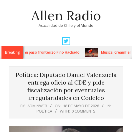
Skip
Allen Radio
to
content
Actualidad de Chile y el Mundo
Primary
Navigation
s de despeje en paso fronterizo Pino Hachado
Breaking
Música: Creamfields Ch
Menu
Política: Diputado Daniel Valenzuela
entrega oficio al CDE y pide
fiscalización por eventuales
irregularidades en Codelco
BY:
ADMINWEB
ON:
18 DE MAYO DE 2026
IN:
POLÍTICA
WITH:
0 COMMENTS