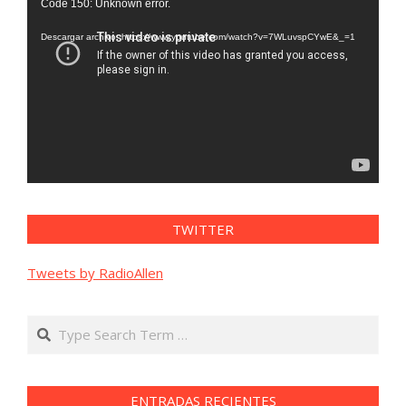
Code 150: Unknown error.
de
vídeo
Descargar archivo: https://www.youtube.com/watch?v=7WLuvspCYwE&_=1
TWITTER
Tweets by RadioAllen
Search
ENTRADAS RECIENTES