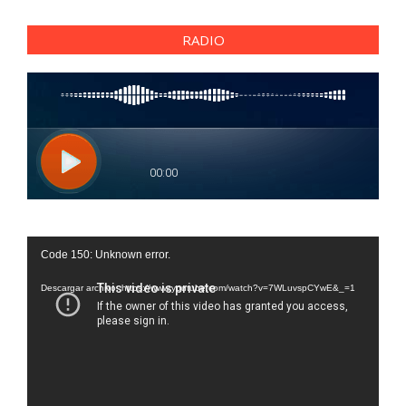
RADIO
Reproductor
Code 150: Unknown error.
de
vídeo
Descargar archivo: https://www.youtube.com/watch?v=7WLuvspCYwE&_=1