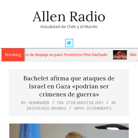
Skip
Allen Radio
to
content
Actualidad de Chile y el Mundo
Primary
Navigation
tensos trabajos de despeje en paso fronterizo Pino Hachado
Breaking
Música: 
Menu
Bachelet afirma que ataques de
Israel en Gaza «podrían ser
crímenes de guerra»
BY:
ADMINWEB
ON:
27 DE MAYO DE 2021
IN:
DESTACADO
,
MUNDO
WITH:
0 COMMENTS