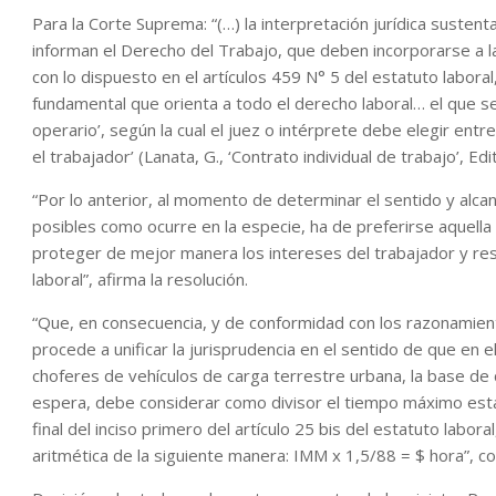
Para la Corte Suprema: “(…) la interpretación jurídica suste
informan el Derecho del Trabajo, que deben incorporarse a la
con lo dispuesto en el artículos 459 N° 5 del estatuto laboral, 
fundamental que orienta a todo el derecho laboral… el que se
operario’, según la cual el juez o intérprete debe elegir ent
el trabajador’ (Lanata, G., ‘Contrato individual de trabajo’, Edi
“Por lo anterior, al momento de determinar el sentido y alcan
posibles como ocurre en la especie, ha de preferirse aquella
proteger de mejor manera los intereses del trabajador y resul
laboral”, afirma la resolución.
“Que, en consecuencia, y de conformidad con los razonamie
procede a unificar la jurisprudencia en el sentido de que e
choferes de vehículos de carga terrestre urbana, la base de 
espera, debe considerar como divisor el tiempo máximo establ
final del inciso primero del artículo 25 bis del estatuto lab
aritmética de la siguiente manera: IMM x 1,5/88 = $ hora”, co