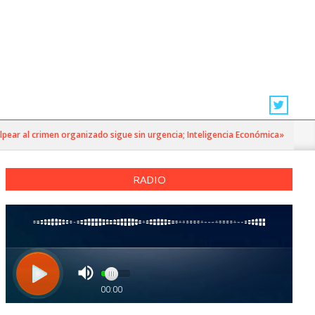
 al crimen organizado sigue sin urgencia; Inteligencia Económica»
RADIO