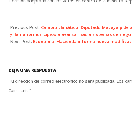
Decisión adoptada con los votos en contra de la ministra Re
2021-
08-
Previous Post:
Cambio climático: Diputado Macaya pide a
11
y llaman a municipios a avanzar hacia sistemas de riego
Next Post:
Economía: Hacienda informa nueva modificac
DEJA UNA RESPUESTA
Tu dirección de correo electrónico no será publicada.
Los cam
Comentario
*