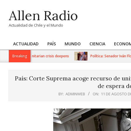
Skip
Allen Radio
to
content
Actualidad de Chile y el Mundo
ACTUALIDAD
PAÍS
MUNDO
CIENCIA
ECONOM
Primary
Navigation
ons as humanitarian crisis deepens
Breaking
Política: Senador Iván Flores
Menu
País: Corte Suprema acoge recurso de unif
de espera d
BY:
ADMINWEB
ON:
11 DE AGOSTO D