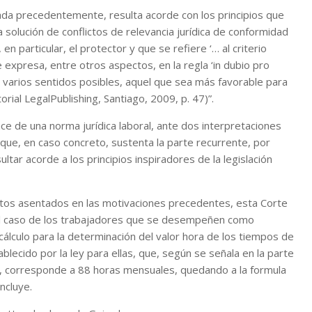
ntada precedentemente, resulta acorde con los principios que
 solución de conflictos de relevancia jurídica de conformidad
en particular, el protector y que se refiere ‘… al criterio
 expresa, entre otros aspectos, en la regla ‘in dubio pro
re varios sentidos posibles, aquel que sea más favorable para
torial LegalPublishing, Santiago, 2009, p. 47)”.
ce de una norma jurídica laboral, ante dos interpretaciones
 que, en caso concreto, sustenta la parte recurrente, por
tar acorde a los principios inspiradores de la legislación
ntos asentados en las motivaciones precedentes, esta Corte
n el caso de los trabajadores que se desempeñen como
cálculo para la determinación del valor hora de los tiempos de
ecido por la ley para ellas, que, según se señala en la parte
oral, corresponde a 88 horas mensuales, quedando a la formula
ncluye.