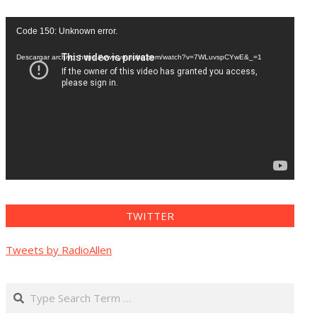
Reproductor
Code 150: Unknown error.
de
vídeo
Descargar archivo: https://www.youtube.com/watch?v=7WLuvspCYwE&_=1
TWITTER
Tweets by RadioAllen
Search