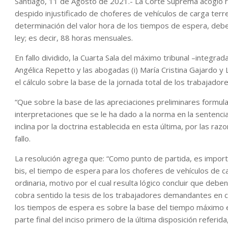
Santiago, 11 de Agosto de 2021.- La Corte Suprema acogió r
despido injustificado de choferes de vehículos de carga terre
determinación del valor hora de los tiempos de espera, debe
ley; es decir, 88 horas mensuales.
En fallo dividido, la Cuarta Sala del máximo tribunal –integr
Angélica Repetto y las abogadas (i) María Cristina Gajardo y
el cálculo sobre la base de la jornada total de los trabajador
“Que sobre la base de las apreciaciones preliminares formu
interpretaciones que se le ha dado a la norma en la sentenci
inclina por la doctrina establecida en esta última, por las raz
fallo.
La resolución agrega que: “Como punto de partida, es import
bis, el tiempo de espera para los choferes de vehículos de c
ordinaria, motivo por el cual resulta lógico concluir que deb
cobra sentido la tesis de los trabajadores demandantes en c
los tiempos de espera es sobre la base del tiempo máximo est
parte final del inciso primero de la última disposición refer