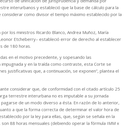
ecurso de unificación de jurisprudencia y demanda por
stre interurbanos y estableció que la base de cálculo para la
 considerar como divisor el tiempo máximo establecido por la
ada por los ministros Ricardo Blanco, Andrea Muñoz, María
 Leonor Etcheberry– estableció error de derecho al establecer
es de 180 horas.
ladas en el motivo precedente, y sopesando las
a impugnada y en la traída como contraste, esta Corte se
ones justificativas que, a continuación, se exponen”, plantea el
ante considerar que, de conformidad con el citado artículo 25
arga terrestre interurbana no es imputable a su jornada
en pagarse de un modo diverso a ésta. En razón de lo anterior,
uanto a que la forma correcta de determinar el valor hora de
ablecido por la ley para ellas, que, según se señala en la
ida, son 88 horas mensuales (debiendo operar la fórmula IMM x