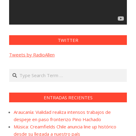
TWITTER
Tweets by RadioAllen
Search
ENTRADAS RECIENTES
Araucanía: Vialidad realiza intensos trabajos de
despeje en paso fronterizo Pino Hachado
Música: Creamfields Chile anuncia line up histórico
desde su llegada a nuestro país