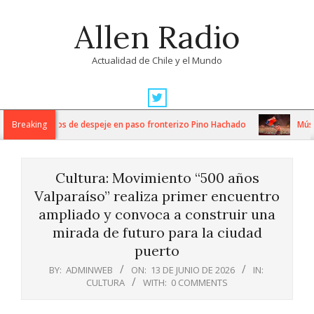
Skip
Allen Radio
to
content
Actualidad de Chile y el Mundo
Primary
Navigation
tensos trabajos de despeje en paso fronterizo Pino Hachado
Breaking
Música: 
Menu
Cultura: Movimiento “500 años
Valparaíso” realiza primer encuentro
ampliado y convoca a construir una
mirada de futuro para la ciudad
puerto
BY:
ADMINWEB
ON:
13 DE JUNIO DE 2026
IN:
CULTURA
WITH:
0 COMMENTS