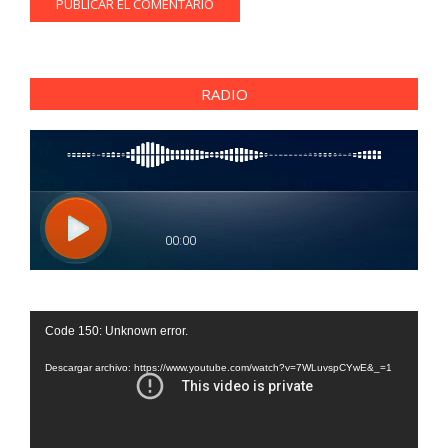
RADIO
Reproductor
Code 150: Unknown error.
de
vídeo
Descargar archivo: https://www.youtube.com/watch?v=7WLuvspCYwE&_=1