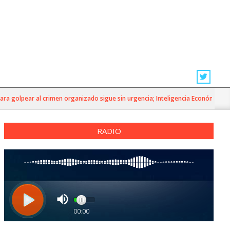
golpear al crimen organizado sigue sin urgencia; Inteligencia Económica»
RADIO