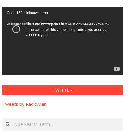
Reproductor
Code 150: Unknown error.
de
vídeo
Descargar archivo: https://www.youtube.com/watch?v=7WLuvspCYwE&_=1
TWITTER
Tweets by RadioAllen
Search