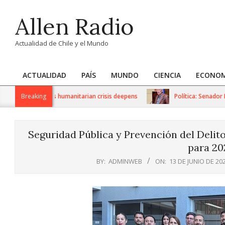
Skip
Allen Radio
to
content
Actualidad de Chile y el Mundo
ACTUALIDAD
PAÍS
MUNDO
CIENCIA
ECONOM
Primary
Navigation
 sanctions as humanitarian crisis deepens
Breaking
Política: Senador Iván
Menu
Seguridad Pública y Prevención del Delito
para 20
BY:
ADMINWEB
ON:
13 DE JUNIO DE 20