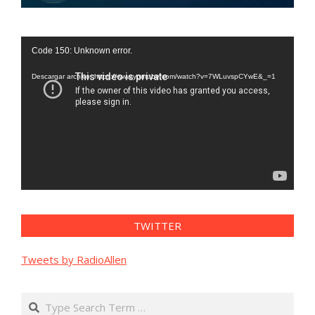
Reproductor
Code 150: Unknown error.
de
vídeo
Descargar archivo: https://www.youtube.com/watch?v=7WLuvspCYwE&_=1
TWITTER
Tweets by RadioAllen
Search