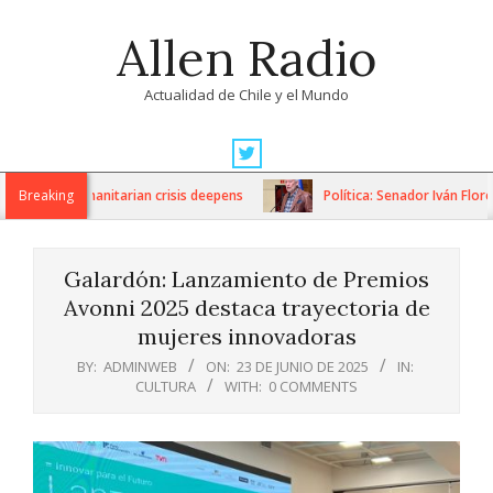
Skip
Allen Radio
to
content
Actualidad de Chile y el Mundo
Primary
Navigation
ons as humanitarian crisis deepens
Breaking
Política: Senador Iván Flores 
Menu
Galardón: Lanzamiento de Premios
Avonni 2025 destaca trayectoria de
mujeres innovadoras
BY:
ADMINWEB
ON:
23 DE JUNIO DE 2025
IN:
CULTURA
WITH:
0 COMMENTS