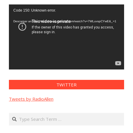
Reproductor
Code 150: Unknown error.
de
vídeo
Descargar archivo: https://www.youtube.com/watch?v=7WLuvspCYwE&_=1
TWITTER
Tweets by RadioAllen
Search