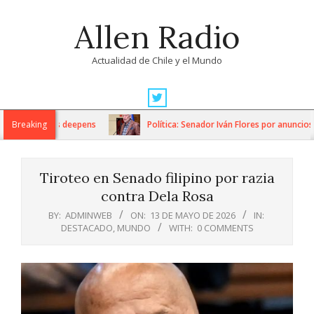
Skip
Allen Radio
to
content
Actualidad de Chile y el Mundo
Primary
Navigation
arian crisis deepens
Breaking
Política: Senador Iván Flores por anuncios de
Menu
Tiroteo en Senado filipino por razia
contra Dela Rosa
BY:
ADMINWEB
ON:
13 DE MAYO DE 2026
IN:
DESTACADO
,
MUNDO
WITH:
0 COMMENTS