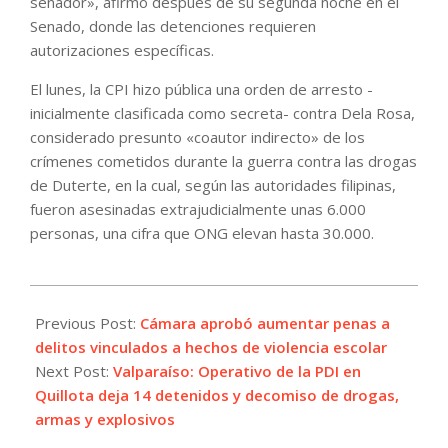
senador», afirmó después de su segunda noche en el
Senado, donde las detenciones requieren
autorizaciones específicas.
El lunes, la CPI hizo pública una orden de arresto -
inicialmente clasificada como secreta- contra Dela Rosa,
considerado presunto «coautor indirecto» de los
crímenes cometidos durante la guerra contra las drogas
de Duterte, en la cual, según las autoridades filipinas,
fueron asesinadas extrajudicialmente unas 6.000
personas, una cifra que ONG elevan hasta 30.000.
2026-
05-
Previous Post:
Cámara aprobó aumentar penas a
13
delitos vinculados a hechos de violencia escolar
Next Post:
Valparaíso: Operativo de la PDI en
Quillota deja 14 detenidos y decomiso de drogas,
armas y explosivos