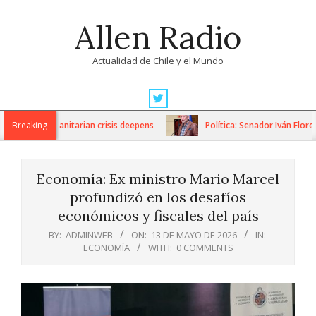
Skip
Allen Radio
to
content
Actualidad de Chile y el Mundo
Primary
Navigation
ns as humanitarian crisis deepens
Breaking
Política: Senador Iván Flores 
Menu
Economía: Ex ministro Mario Marcel
profundizó en los desafíos
económicos y fiscales del país
BY:
ADMINWEB
ON:
13 DE MAYO DE 2026
IN:
ECONOMÍA
WITH:
0 COMMENTS