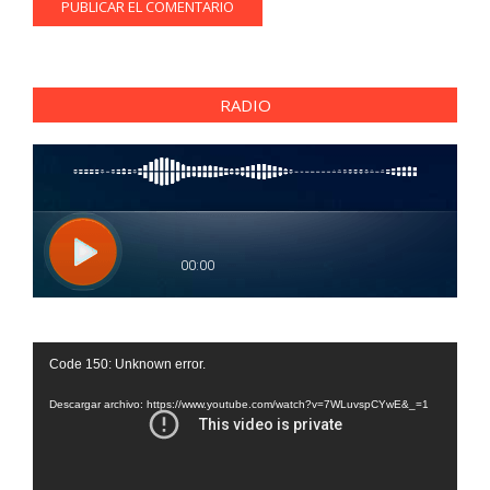
RADIO
Reproductor
Code 150: Unknown error.
de
vídeo
Descargar archivo: https://www.youtube.com/watch?v=7WLuvspCYwE&_=1