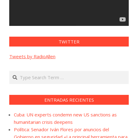
TWITTER
Tweets by RadioAllen
Search
ENTRADAS RECIENTES
Cuba: UN experts condemn new US sanctions as
humanitarian crisis deepens
Política: Senador Iván Flores por anuncios del
Gobierno en seguridad «La principal herramienta para