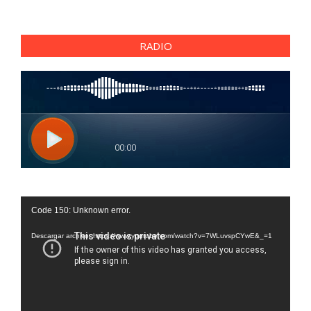
RADIO
Reproductor
Code 150: Unknown error.
de
vídeo
Descargar archivo: https://www.youtube.com/watch?v=7WLuvspCYwE&_=1