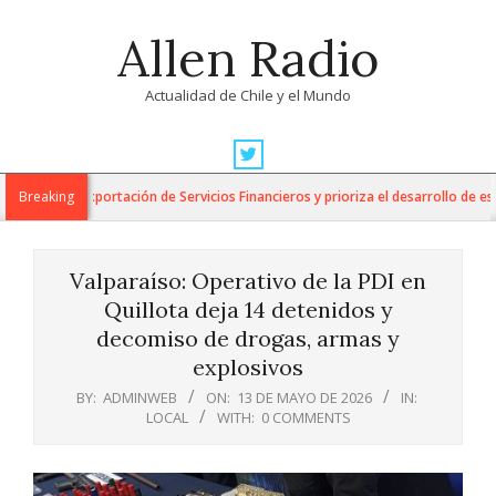
Skip
Allen Radio
to
content
Actualidad de Chile y el Mundo
Primary
Navigation
para la Exportación de Servicios Financieros y prioriza el desarrollo de esta i
Breaking
Menu
Valparaíso: Operativo de la PDI en
Quillota deja 14 detenidos y
decomiso de drogas, armas y
explosivos
BY:
ADMINWEB
ON:
13 DE MAYO DE 2026
IN:
LOCAL
WITH:
0 COMMENTS