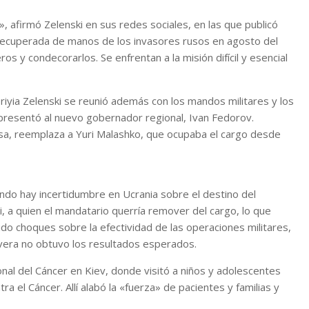
», afirmó Zelenski en sus redes sociales, en las que publicó
recuperada de manos de los invasores rusos en agosto del
s y condecorarlos. Se enfrentan a la misión difícil y esencial
oriyia Zelenski se reunió además con los mandos militares y los
 presentó al nuevo gobernador regional, Ivan Fedorov.
rusa, reemplaza a Yuri Malashko, que ocupaba el cargo desde
cuando hay incertidumbre en Ucrania sobre el destino del
, a quien el mandatario querría remover del cargo, lo que
ido choques sobre la efectividad de las operaciones militares,
vera no obtuvo los resultados esperados.
onal del Cáncer en Kiev, donde visitó a niños y adolescentes
ra el Cáncer. Allí alabó la «fuerza» de pacientes y familias y