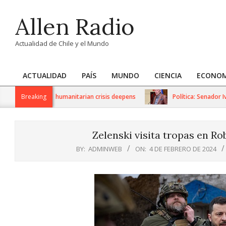
Skip
Allen Radio
to
content
Actualidad de Chile y el Mundo
ACTUALIDAD
PAÍS
MUNDO
CIENCIA
ECONOM
Primary
Navigation
 sanctions as humanitarian crisis deepens
Breaking
Política: Senador Iván 
Menu
Zelenski visita tropas en Rob
BY:
ADMINWEB
ON:
4 DE FEBRERO DE 2024