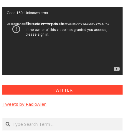
Reproductor
Code 150: Unknown error.
de
vídeo
Descargar archivo: https://www.youtube.com/watch?v=7WLuvspCYwE&_=1
TWITTER
Tweets by RadioAllen
Search