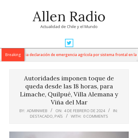
Skip
Allen Radio
to
content
Actualidad de Chile y el Mundo
Primary
Navigation
ultura anuncia declaración de emergencia agrícola por sistema frontal en la R
Breaking
Menu
Autoridades imponen toque de
queda desde las 18 horas, para
Limache, Quilpué, Villa Alemana y
Viña del Mar
BY:
ADMINWEB
ON:
4 DE FEBRERO DE 2024
IN:
DESTACADO
,
PAÍS
WITH:
0 COMMENTS