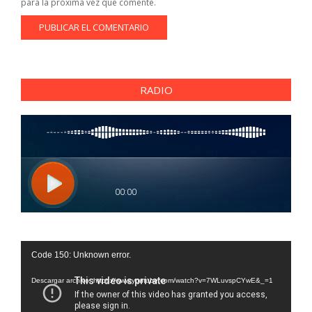
para la próxima vez que comente.
RADIO
Reproductor
Code 150: Unknown error.
de
vídeo
Descargar archivo: https://www.youtube.com/watch?v=7WLuvspCYwE&_=1