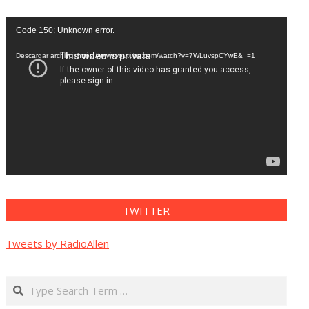
Reproductor
Code 150: Unknown error.
de
vídeo
Descargar archivo: https://www.youtube.com/watch?v=7WLuvspCYwE&_=1
TWITTER
Tweets by RadioAllen
Search