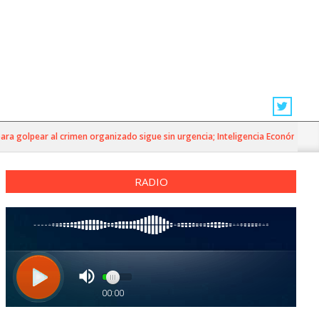
 golpear al crimen organizado sigue sin urgencia; Inteligencia Económica»
RADIO