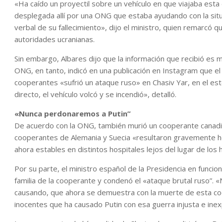
«Ha caído un proyectil sobre un vehículo en que viajaba est
desplegada allí por una ONG que estaba ayudando con la sit
verbal de su fallecimiento», dijo el ministro, quien remarcó q
autoridades ucranianas.
Sin embargo, Albares dijo que la información que recibió es 
ONG, en tanto, indicó en una publicación en Instagram que el 
cooperantes «sufrió un ataque ruso» en Chasiv Yar, en el est
directo, el vehículo volcó y se incendió», detalló.
«Nunca perdonaremos a Putin”
De acuerdo con la ONG, también murió un cooperante canad
cooperantes de Alemania y Suecia «resultaron gravemente he
ahora estables en distintos hospitales lejos del lugar de los 
Por su parte, el ministro español de la Presidencia en funcio
familia de la cooperante y condenó el «ataque brutal ruso”. 
causando, que ahora se demuestra con la muerte de esta coo
inocentes que ha causado Putin con esa guerra injusta e inex