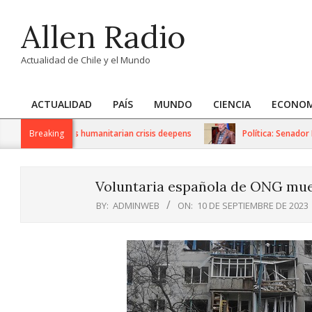
Skip
Allen Radio
to
content
Actualidad de Chile y el Mundo
ACTUALIDAD
PAÍS
MUNDO
CIENCIA
ECONOM
Primary
Navigation
S sanctions as humanitarian crisis deepens
Breaking
Política: Senador Ivá
Menu
Voluntaria española de ONG mue
BY:
ADMINWEB
ON:
10 DE SEPTIEMBRE DE 2023