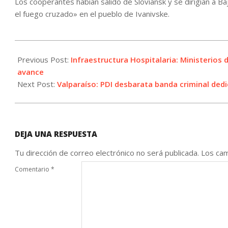
Los cooperantes habían salido de Sloviansk y se dirigían a B
el fuego cruzado» en el pueblo de Ivanivske.
2023-
09-
Previous Post:
Infraestructura Hospitalaria: Ministerios 
10
avance
Next Post:
Valparaíso: PDI desbarata banda criminal dedi
DEJA UNA RESPUESTA
Tu dirección de correo electrónico no será publicada.
Los cam
Comentario
*