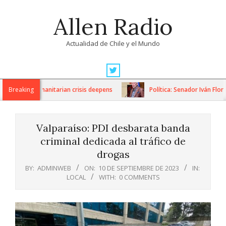
Skip
Allen Radio
to
content
Actualidad de Chile y el Mundo
Primary
Navigation
ions as humanitarian crisis deepens
Breaking
Política: Senador Iván Flores
Menu
Valparaíso: PDI desbarata banda
criminal dedicada al tráfico de
drogas
BY:
ADMINWEB
ON:
10 DE SEPTIEMBRE DE 2023
IN:
LOCAL
WITH:
0 COMMENTS