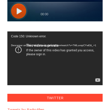
Reproductor
Code 150: Unknown error.
de
vídeo
Descargar archivo: https://www.youtube.com/watch?v=7WLuvspCYwE&_=1
TWITTER
Tweets by RadioAllen