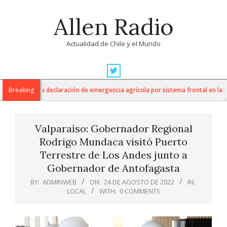
Skip
Allen Radio
to
content
Actualidad de Chile y el Mundo
Primary
Navigation
ltura anuncia declaración de emergencia agrícola por sistema frontal en la Reg
Breaking
Menu
Valparaíso: Gobernador Regional
Rodrigo Mundaca visitó Puerto
Terrestre de Los Andes junto a
Gobernador de Antofagasta
BY:
ADMINWEB
ON:
24 DE AGOSTO DE 2022
IN:
LOCAL
WITH:
0 COMMENTS