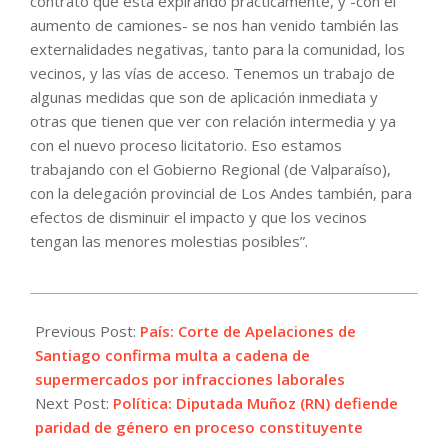
contrato que está expirando prácticamente, y -con el
aumento de camiones- se nos han venido también las
externalidades negativas, tanto para la comunidad, los
vecinos, y las vías de acceso. Tenemos un trabajo de
algunas medidas que son de aplicación inmediata y
otras que tienen que ver con relación intermedia y ya
con el nuevo proceso licitatorio. Eso estamos
trabajando con el Gobierno Regional (de Valparaíso),
con la delegación provincial de Los Andes también, para
efectos de disminuir el impacto y que los vecinos
tengan las menores molestias posibles”.
2022-
08-
Previous Post:
País: Corte de Apelaciones de
24
Santiago confirma multa a cadena de
supermercados por infracciones laborales
Next Post:
Política: Diputada Muñoz (RN) defiende
paridad de género en proceso constituyente