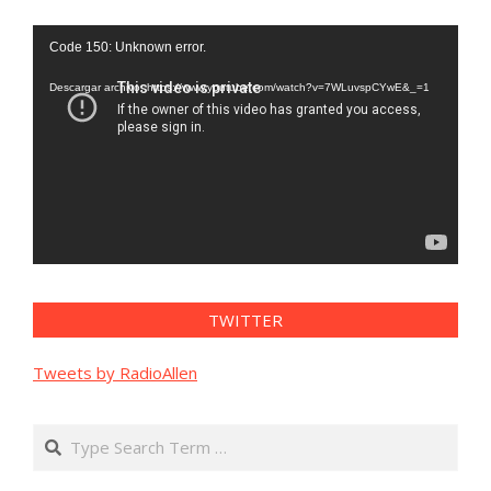
Reproductor
Code 150: Unknown error.
de
vídeo
Descargar archivo: https://www.youtube.com/watch?v=7WLuvspCYwE&_=1
TWITTER
Tweets by RadioAllen
Search