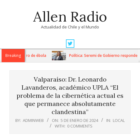
Skip
Allen Radio
to
content
Actualidad de Chile y el Mundo
Primary
Navigation
oso simulacro de ébola
Breaking
Política: Seremi de Gobierno responde a dic
Menu
Valparaíso: Dr. Leonardo
Lavanderos, académico UPLA “El
problema de la cibernética actual es
que permanece absolutamente
clandestina”
BY:
ADMINWEB
ON:
5 DE ENERO DE 2024
IN:
LOCAL
WITH:
0 COMMENTS