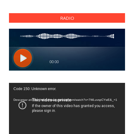
RADIO
Reproductor
Code 150: Unknown error.
de
vídeo
Descargar archivo: https://www.youtube.com/watch?v=7WLuvspCYwE&_=1