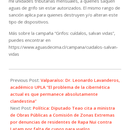
mil unidades tributarias mensuales, a quienes saquen
aguas de grifo sin estar autorizados. El mismo rango de
sanción aplica para quienes destruyen y/o alteran este
tipo de dispositivos.
Más sobre la campaña “Grifos: cuídalos, salvan vidas”,
puedes encontrar en
https://www.aguasdecima.cl/campana/cuidalos-salvan-
vidas
2024-
01-
Previous Post:
Valparaíso: Dr. Leonardo Lavanderos,
05
académico UPLA “El problema de la cibernética
actual es que permanece absolutamente
clandestina”
Next Post:
Política: Diputado Teao cita a ministra
de Obras Públicas a Comisión de Zonas Extremas
por denuncias de residentes de Rapa Nui contra
Latam por falta de cupos para vuelos