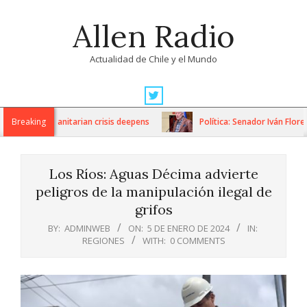
Skip
Allen Radio
to
content
Actualidad de Chile y el Mundo
Primary
Navigation
ons as humanitarian crisis deepens
Breaking
Política: Senador Iván Flores 
Menu
Los Ríos: Aguas Décima advierte
peligros de la manipulación ilegal de
grifos
BY:
ADMINWEB
ON:
5 DE ENERO DE 2024
IN:
REGIONES
WITH:
0 COMMENTS