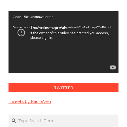
Reproductor
Code 150: Unknown error.
de
vídeo
Descargar archivo: https://www.youtube.com/watch?v=7WLuvspCYwE&_=1
TWITTER
Tweets by RadioAllen
Search