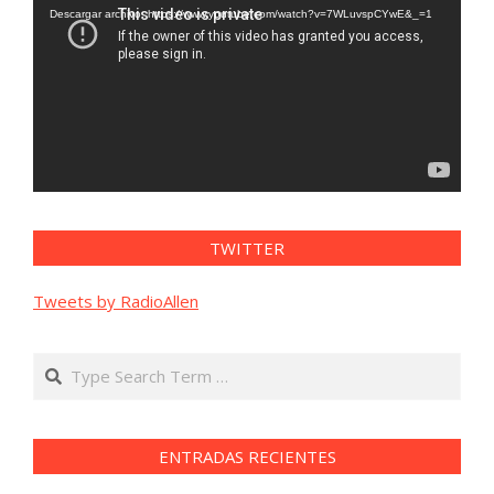
vídeo
Descargar archivo: https://www.youtube.com/watch?v=7WLuvspCYwE&_=1
TWITTER
Tweets by RadioAllen
Search
ENTRADAS RECIENTES