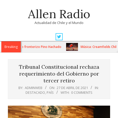
Skip
Allen Radio
to
content
Actualidad de Chile y el Mundo
Primary
Navigation
espeje en paso fronterizo Pino Hachado
Breaking
Música: Creamfields Chile an
Menu
Tribunal Constitucional rechaza
requerimiento del Gobierno por
tercer retiro
BY:
ADMINWEB
ON:
27 DE ABRIL DE 2021
IN:
DESTACADO
,
PAÍS
WITH:
0 COMMENTS