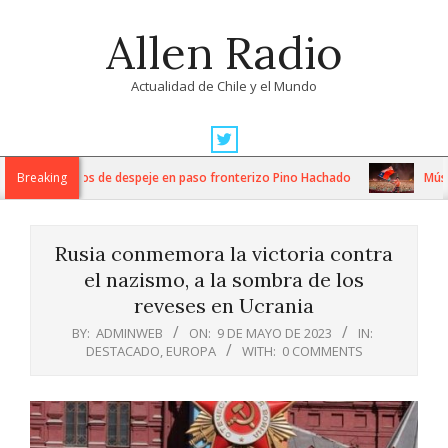
Skip
Allen Radio
to
content
Actualidad de Chile y el Mundo
Primary
Navigation
ensos trabajos de despeje en paso fronterizo Pino Hachado
Breaking
Música: 
Menu
Rusia conmemora la victoria contra
el nazismo, a la sombra de los
reveses en Ucrania
BY:
ADMINWEB
ON:
9 DE MAYO DE 2023
IN:
DESTACADO
,
EUROPA
WITH:
0 COMMENTS