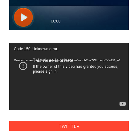
Reproductor
Code 150: Unknown error.
de
vídeo
Descargar archivo: https://www.youtube.com/watch?v=7WLuvspCYwE&_=1
TWITTER