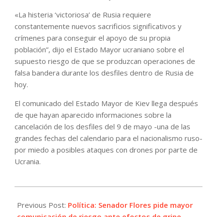
«La histeria ‘victoriosa’ de Rusia requiere
constantemente nuevos sacrificios significativos y
crímenes para conseguir el apoyo de su propia
población”, dijo el Estado Mayor ucraniano sobre el
supuesto riesgo de que se produzcan operaciones de
falsa bandera durante los desfiles dentro de Rusia de
hoy.
El comunicado del Estado Mayor de Kiev llega después
de que hayan aparecido informaciones sobre la
cancelación de los desfiles del 9 de mayo -una de las
grandes fechas del calendario para el nacionalismo ruso-
por miedo a posibles ataques con drones por parte de
Ucrania.
2023-
05-
Previous Post:
Política: Senador Flores pide mayor
09
comunicación de riesgo ante efectos de gripe