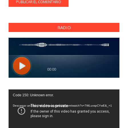
RADIO
Reproductor
Code 150: Unknown error.
de
vídeo
Descargar archivo: https://www.youtube.com/watch?v=7WLuvspCYwE&_=1