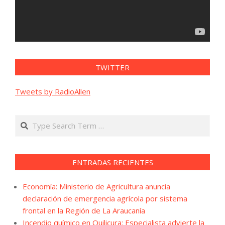
TWITTER
Tweets by RadioAllen
Search
ENTRADAS RECIENTES
Economía: Ministerio de Agricultura anuncia
declaración de emergencia agrícola por sistema
frontal en la Región de La Araucanía
Incendio químico en Quilicura: Especialista advierte la