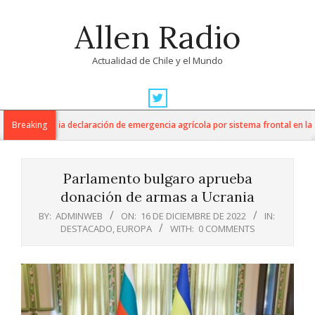
Skip
Allen Radio
to
content
Actualidad de Chile y el Mundo
Primary
Navigation
ltura anuncia declaración de emergencia agrícola por sistema frontal en la Re
Breaking
Menu
Parlamento bulgaro aprueba
donación de armas a Ucrania
BY:
ADMINWEB
ON:
16 DE DICIEMBRE DE 2022
IN:
DESTACADO
,
EUROPA
WITH:
0 COMMENTS