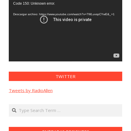
Reproductor
Code 150: Unknown error.
de
vídeo
Descargar archivo: https://www.youtube.com/watch?v=7WLuvspCYwE&_=1
TWITTER
Tweets by RadioAllen
Search