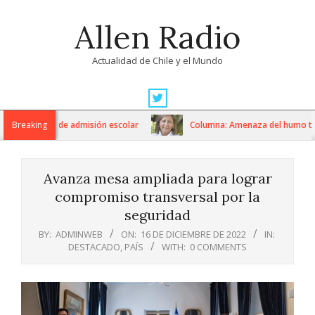
Skip
Allen Radio
to
content
Actualidad de Chile y el Mundo
Primary
Navigation
al sistema de admisión escolar
Breaking
Columna: Amenaza del humo tóxic
Menu
Avanza mesa ampliada para lograr
compromiso transversal por la
seguridad
BY:
ADMINWEB
ON:
16 DE DICIEMBRE DE 2022
IN:
DESTACADO
,
PAÍS
WITH:
0 COMMENTS