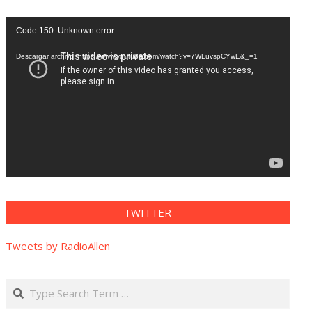
Reproductor
Code 150: Unknown error.
de
vídeo
Descargar archivo: https://www.youtube.com/watch?v=7WLuvspCYwE&_=1
TWITTER
Tweets by RadioAllen
Search