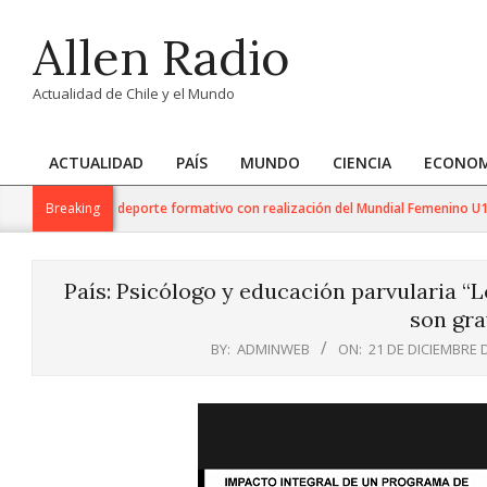
Skip
Allen Radio
to
content
Actualidad de Chile y el Mundo
ACTUALIDAD
PAÍS
MUNDO
CIENCIA
ECONOM
Primary
Navigation
l fortalece el deporte formativo con realización del Mundial Femenino U17 de V
Breaking
Menu
País: Psicólogo y educación parvularia “
son gra
BY:
ADMINWEB
ON:
21 DE DICIEMBRE 