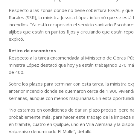
Respecto a las zonas donde no tiene cobertura ESVAL y que s
Rurales (SSR), la ministra Jessica López informó que se está
incendios. “Ya está recuperado el servicio sanitario Escobar
aljibes que están en puntos fijos y circulando que están rep
explicó.
Retiro de escombros
Respecto a la tarea encomendada al Ministerio de Obras Públi
ministra López destacó que hoy ya están trabajando 270 má
de 400.
Sobre los plazos para terminar con esta tarea, la ministra exp
anterior incendio donde se quemaron cerca de 1.900 vivien
semanas, aunque con menos maquinarias. En esta oportunidad
“No estamos en condiciones de dar un plazo preciso, pero 
probablemente más, para hacer este trabajo de la limpieza in
en trámite, cuatro en Quilpué, uno en Villa Alemana y la dis
Valparaíso denominado El Molle”, detalló.