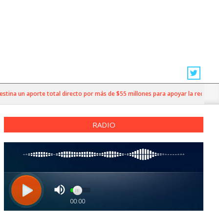
un aporte total directo por más de $55 millones para apoyar la recuperación
RADIO