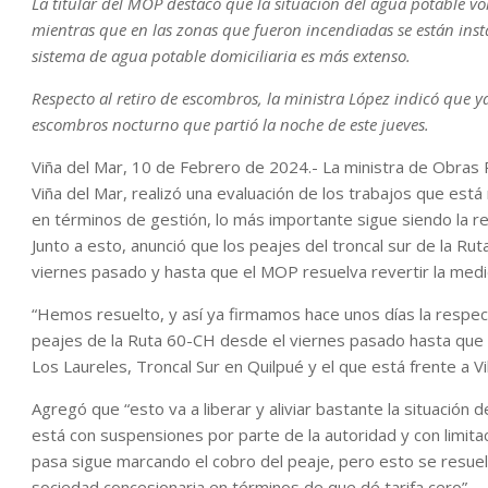
La titular del MOP destacó que la situación del agua potable vo
mientras que en las zonas que fueron incendiadas se están insta
sistema de agua potable domiciliaria es más extenso.
Respecto al retiro de escombros, la ministra López indicó que 
escombros nocturno que partió la noche de este jueves.
Viña del Mar, 10 de Febrero de 2024.- La ministra de Obras Pú
Viña del Mar, realizó una evaluación de los trabajos que est
en términos de gestión, lo más importante sigue siendo la r
Junto a esto, anunció que los peajes del troncal sur de la R
viernes pasado y hasta que el MOP resuelva revertir la medi
“Hemos resuelto, y así ya firmamos hace unos días la respecti
peajes de la Ruta 60-CH desde el viernes pasado hasta que
Los Laureles, Troncal Sur en Quilpué y el que está frente a Vill
Agregó que “esto va a liberar y aliviar bastante la situación d
está con suspensiones por parte de la autoridad y con limita
pasa sigue marcando el cobro del peaje, pero esto se resuelve 
sociedad concesionaria en términos de que dé tarifa cero”.