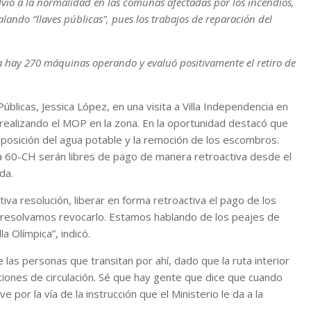
lvió a la normalidad en las comunas afectadas por los incendios,
lando “llaves públicas”, pues los trabajos de reparación del
ya hay 270 máquinas operando y evaluó positivamente el retiro de
blicas, Jessica López, en una visita a Villa Independencia en
á realizando el MOP en la zona. En la oportunidad destacó que
eposición del agua potable y la remoción de los escombros.
uta 60-CH serán libres de pago de manera retroactiva desde el
da.
va resolución, liberar en forma retroactiva el pago de los
 resolvamos revocarlo. Estamos hablando de los peajes de
a Olímpica”, indicó.
e las personas que transitan por ahí, dado que la ruta interior
ciones de circulación. Sé que hay gente que dice que cuando
por la vía de la instrucción que el Ministerio le da a la