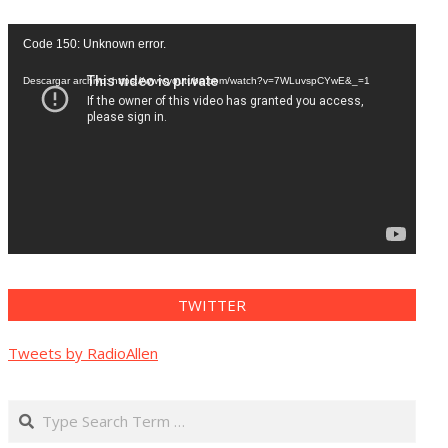
Reproductor
Code 150: Unknown error.
de
vídeo
Descargar archivo: https://www.youtube.com/watch?v=7WLuvspCYwE&_=1
TWITTER
Tweets by RadioAllen
Search