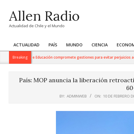
Skip
Allen Radio
to
content
Actualidad de Chile y el Mundo
ACTUALIDAD
PAÍS
MUNDO
CIENCIA
ECONOM
Primary
Navigation
70: Seremi de Educación compromete gestiones para evitar perjuicios académic
Breaking
Menu
País: MOP anuncia la liberación retroacti
60
BY:
ADMINWEB
ON:
10 DE FEBRERO D