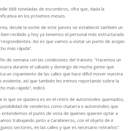
Molle 688 toneladas de escombros, cifra que, dada la
nificativa en los próximos meses.
area, desde la noche de este jueves se estableció también un
 bien recibido y hoy ya tenemos el personal más estructurado
orrespondientes. Así es que vamos a visitar un punto de acopio
cho más rápida”.
e fin de semana con las condiciones del tránsito. “Hacemos un
 ocurra durante el sábado y domingo de mucha gente que
fica un copamiento de las calles que hace difícil mover nuestra
ás evidente, así que también les iremos reportando sobre la
ho más rápido”, indicó.
 lo que se quisiera es en el retiro de automóviles quemados,
 posibilidad de venderlos como chatarra o automóviles que
o entendemos el punto de vista de quienes quieren optar a
stamos trabajando junto a Carabineros, con el objeto de ir
unos sectores, en las calles y que es necesario retirarlos”.