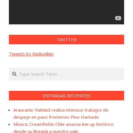
TWITTER
Tweets by RadioAllen
Search
ENTRADAS RECIENTES
Araucanía: Vialidad realiza intensos trabajos de
despeje en paso fronterizo Pino Hachado
Música: Creamfields Chile anuncia line up histórico
desde su llegada a nuestro país