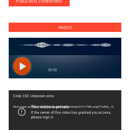
RADIO
Reproductor
Code 150: Unknown error.
de
vídeo
Descargar archivo: https://www.youtube.com/watch?v=7WLuvspCYwE&_=1