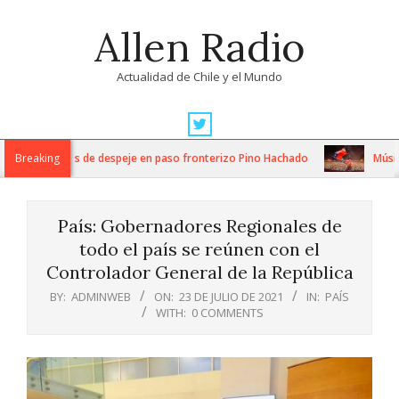
Skip
Allen Radio
to
content
Actualidad de Chile y el Mundo
Primary
Navigation
ensos trabajos de despeje en paso fronterizo Pino Hachado
Breaking
Música: 
Menu
País: Gobernadores Regionales de
todo el país se reúnen con el
Controlador General de la República
BY:
ADMINWEB
ON:
23 DE JULIO DE 2021
IN:
PAÍS
WITH:
0 COMMENTS