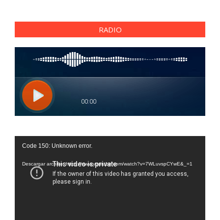
RADIO
Reproductor
Code 150: Unknown error.
de
vídeo
Descargar archivo: https://www.youtube.com/watch?v=7WLuvspCYwE&_=1