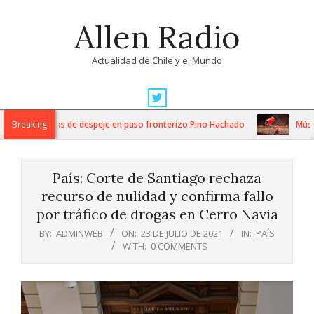
Skip
Allen Radio
to
content
Actualidad de Chile y el Mundo
Primary
Navigation
ensos trabajos de despeje en paso fronterizo Pino Hachado
Breaking
Música: 
Menu
País: Corte de Santiago rechaza
recurso de nulidad y confirma fallo
por tráfico de drogas en Cerro Navia
BY:
ADMINWEB
ON:
23 DE JULIO DE 2021
IN:
PAÍS
WITH:
0 COMMENTS