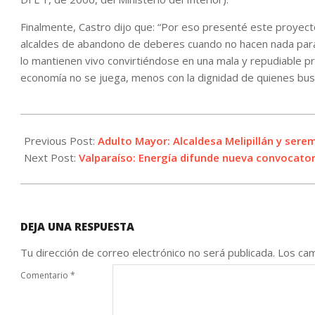
Finalmente, Castro dijo que: “Por eso presenté este proyect
alcaldes de abandono de deberes cuando no hacen nada para e
lo mantienen vivo convirtiéndose en una mala y repudiable p
economía no se juega, menos con la dignidad de quienes bus
2021-
11-
Previous Post:
Adulto Mayor: Alcaldesa Melipillán y sere
17
Next Post:
Valparaíso: Energía difunde nueva convocatori
DEJA UNA RESPUESTA
Tu dirección de correo electrónico no será publicada.
Los cam
Comentario
*