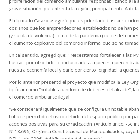
proliferación del comercio ambulante responsabilizando a la a
grave situación que enfrenta la región, principalmente Antofa
El diputado Castro aseguró que es prioritario buscar soluci
dos años que los emprendedores establecidos no se han podid
(y su ola de violencia) como de la pandemia (cierre del comer
el aumento explosivo del comercio informal que se ha tomado 
En tal sentido, agregó que: “ Necesitamos fortalecer a las 
buscar -por otro lado- oportunidades a quienes quieren trab
nuestra economía local y darle por cierto “dignidad” a quienes
Por lo anterior presentó el proyecto que modifica la Ley Org
tipificar como “notable abandono de deberes del alcalde”, la
el comercio ambulante ilegal
“Se considerará igualmente que se configura un notable aban
hubiere permitido el uso indebido del espacio público por pa
acciones positivas para su erradicación. (Artículo único. -Se int
N°18.695, Orgánica Constitucional de Municipalidades, cuyo t
DFL 1, de 2006, del Ministerio del Interior).”