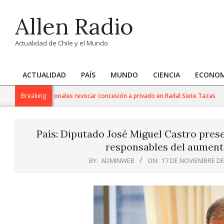
Skip
Allen Radio
to
content
Actualidad de Chile y el Mundo
ACTUALIDAD
PAÍS
MUNDO
CIENCIA
ECONOM
Primary
Navigation
 de Bienes Nacionales revocar concesión a privado en Radal Siete Tazas
Breaking
Menu
País: Diputado José Miguel Castro pres
responsables del aument
BY:
ADMINWEB
ON:
17 DE NOVIEMBRE DE