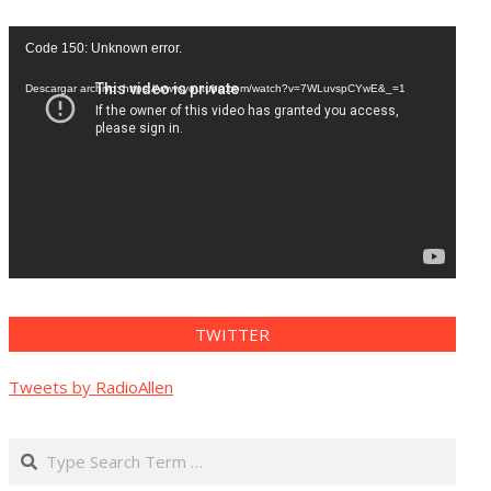
Reproductor
Code 150: Unknown error.
de
vídeo
Descargar archivo: https://www.youtube.com/watch?v=7WLuvspCYwE&_=1
TWITTER
Tweets by RadioAllen
Search