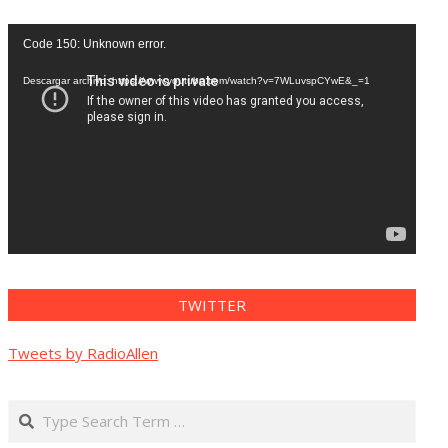
Reproductor
Code 150: Unknown error.
de
vídeo
Descargar archivo: https://www.youtube.com/watch?v=7WLuvspCYwE&_=1
TWITTER
Tweets by RadioAllen
Search