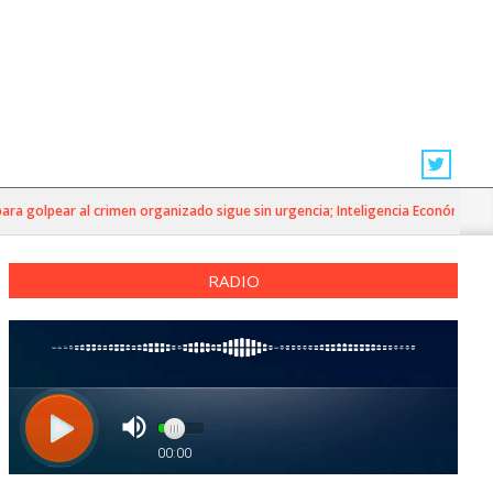
 golpear al crimen organizado sigue sin urgencia; Inteligencia Económica»
RADIO