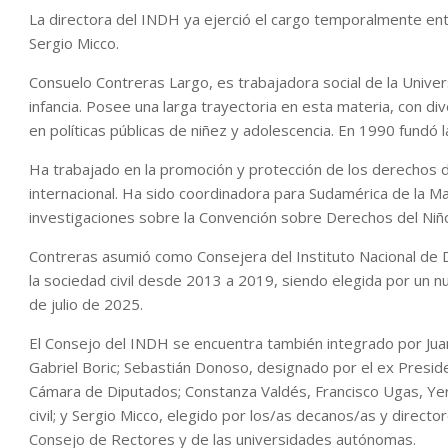
La directora del INDH ya ejerció el cargo temporalmente e
Sergio Micco.
Consuelo Contreras Largo, es trabajadora social de la Unive
infancia. Posee una larga trayectoria en esta materia, con d
en políticas públicas de niñez y adolescencia. En 1990 fundó l
Ha trabajado en la promoción y protección de los derechos de
internacional. Ha sido coordinadora para Sudamérica de la Mar
investigaciones sobre la Convención sobre Derechos del Niño 
Contreras asumió como Consejera del Instituto Nacional de
la sociedad civil desde 2013 a 2019, siendo elegida por un n
de julio de 2025.
El Consejo del INDH se encuentra también integrado por Juan
Gabriel Boric; Sebastián Donoso, designado por el ex Preside
Cámara de Diputados; Constanza Valdés, Francisco Ugas, Yer
civil; y Sergio Micco, elegido por los/as decanos/as y direct
Consejo de Rectores y de las universidades autónomas.