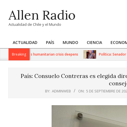
Skip
Allen Radio
to
content
Actualidad de Chile y el Mundo
ACTUALIDAD
PAÍS
MUNDO
CIENCIA
ECONOM
Primary
Navigation
S sanctions as humanitarian crisis deepens
Breaking
Política: Senador Ivá
Menu
País: Consuelo Contreras es elegida dir
consej
BY:
ADMINWEB
ON:
5 DE SEPTIEMBRE DE 20