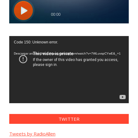
Reproductor
Code 150: Unknown error.
de
vídeo
Descargar archivo: https://www.youtube.com/watch?v=7WLuvspCYwE&_=1
TWITTER
Tweets by RadioAllen