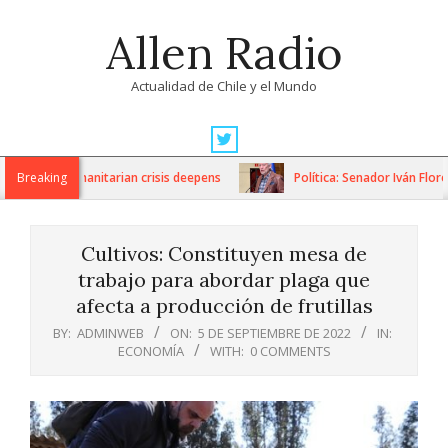
Skip
Allen Radio
to
content
Actualidad de Chile y el Mundo
Primary
Navigation
ons as humanitarian crisis deepens
Breaking
Política: Senador Iván Flores
Menu
Cultivos: Constituyen mesa de
trabajo para abordar plaga que
afecta a producción de frutillas
BY:
ADMINWEB
ON:
5 DE SEPTIEMBRE DE 2022
IN:
ECONOMÍA
WITH:
0 COMMENTS