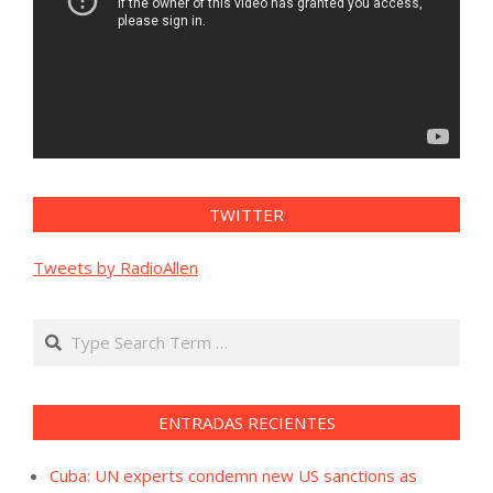
TWITTER
Tweets by RadioAllen
Search
ENTRADAS RECIENTES
Cuba: UN experts condemn new US sanctions as