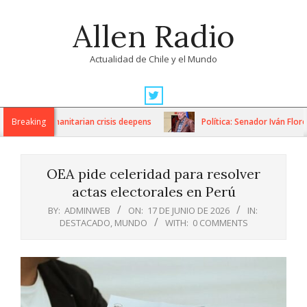
Skip
Allen Radio
to
content
Actualidad de Chile y el Mundo
Primary
Navigation
ns as humanitarian crisis deepens
Breaking
Política: Senador Iván Flores 
Menu
OEA pide celeridad para resolver
actas electorales en Perú
BY:
ADMINWEB
ON:
17 DE JUNIO DE 2026
IN:
DESTACADO
,
MUNDO
WITH:
0 COMMENTS