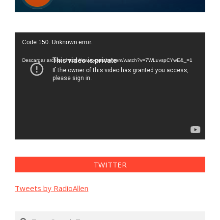
Reproductor
Code 150: Unknown error.
de
vídeo
Descargar archivo: https://www.youtube.com/watch?v=7WLuvspCYwE&_=1
TWITTER
Tweets by RadioAllen
Search