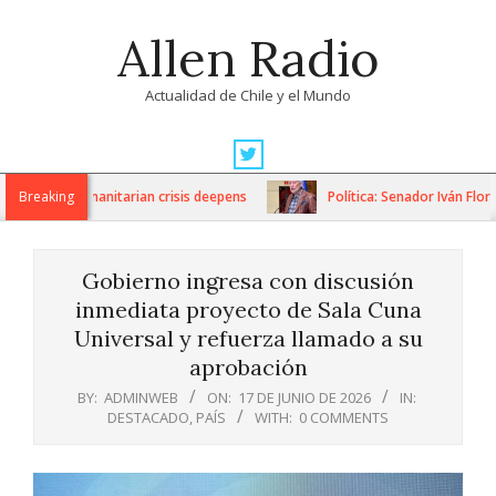
Skip
Allen Radio
to
content
Actualidad de Chile y el Mundo
Primary
Navigation
ons as humanitarian crisis deepens
Breaking
Política: Senador Iván Flores 
Menu
Gobierno ingresa con discusión
inmediata proyecto de Sala Cuna
Universal y refuerza llamado a su
aprobación
BY:
ADMINWEB
ON:
17 DE JUNIO DE 2026
IN:
DESTACADO
,
PAÍS
WITH:
0 COMMENTS