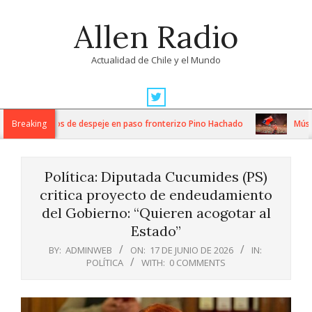
Skip
Allen Radio
to
content
Actualidad de Chile y el Mundo
Primary
Navigation
tensos trabajos de despeje en paso fronterizo Pino Hachado
Breaking
Música: 
Menu
Política: Diputada Cucumides (PS)
critica proyecto de endeudamiento
del Gobierno: “Quieren acogotar al
Estado”
BY:
ADMINWEB
ON:
17 DE JUNIO DE 2026
IN:
POLÍTICA
WITH:
0 COMMENTS