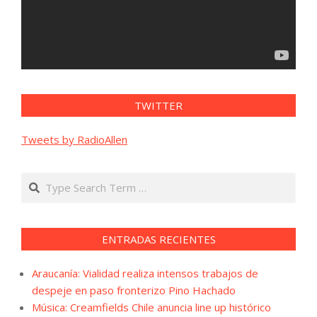
TWITTER
Tweets by RadioAllen
Search
ENTRADAS RECIENTES
Araucanía: Vialidad realiza intensos trabajos de
despeje en paso fronterizo Pino Hachado
Música: Creamfields Chile anuncia line up histórico