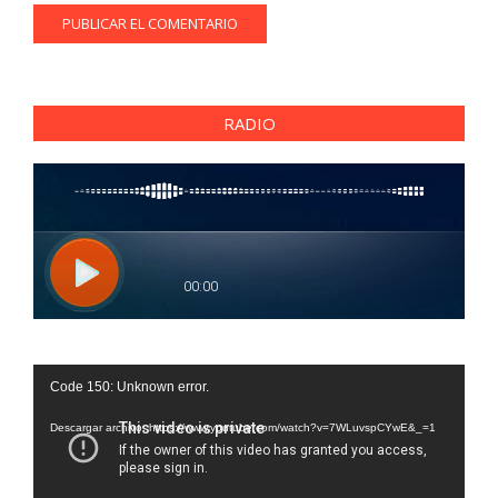
RADIO
Reproductor
Code 150: Unknown error.
de
vídeo
Descargar archivo: https://www.youtube.com/watch?v=7WLuvspCYwE&_=1