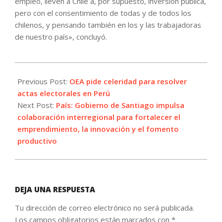
empleo, lleven a Chile a, por supuesto, inversión pública,
pero con el consentimiento de todas y de todos los
chilenos, y pensando también en los y las trabajadoras
de nuestro país», concluyó.
2026-
06-
Previous Post:
OEA pide celeridad para resolver
17
actas electorales en Perú
Next Post:
País: Gobierno de Santiago impulsa
colaboración interregional para fortalecer el
emprendimiento, la innovación y el fomento
productivo
DEJA UNA RESPUESTA
Tu dirección de correo electrónico no será publicada.
Los campos obligatorios están marcados con
*