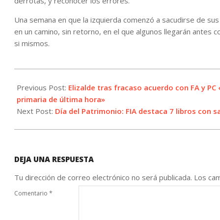
derrotas, y reconocer los errores.
Una semana en que la izquierda comenzó a sacudirse de sus p
en un camino, sin retorno, en el que algunos llegarán antes co
si mismos.
2021-
05-
Previous Post:
Elizalde tras fracaso acuerdo con FA y PC
20
primaria de última hora»
Next Post:
Día del Patrimonio: FIA destaca 7 libros con s
DEJA UNA RESPUESTA
Tu dirección de correo electrónico no será publicada.
Los cam
Comentario
*