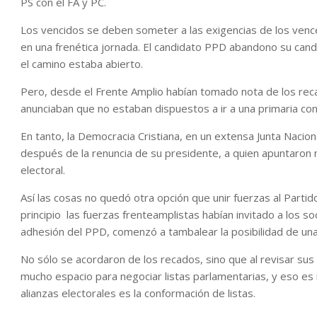
PS con el FA y PC.
Los vencidos se deben someter a las exigencias de los ven
en una frenética jornada. El candidato PPD abandono su candi
el camino estaba abierto.
Pero, desde el Frente Amplio habían tomado nota de los rec
anunciaban que no estaban dispuestos a ir a una primaria con 
En tanto, la Democracia Cristiana, en un extensa Junta Nacion
después de la renuncia de su presidente, a quien apuntaro
electoral.
Así las cosas no quedó otra opción que unir fuerzas al Partido 
principio las fuerzas frenteamplistas habían invitado a los soc
adhesión del PPD, comenzó a tambalear la posibilidad de unas
No sólo se acordaron de los recados, sino que al revisar sus
mucho espacio para negociar listas parlamentarias, y eso e
alianzas electorales es la conformación de listas.