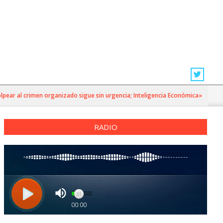
ar al crimen organizado sigue sin urgencia; Inteligencia Económica»
RADIO