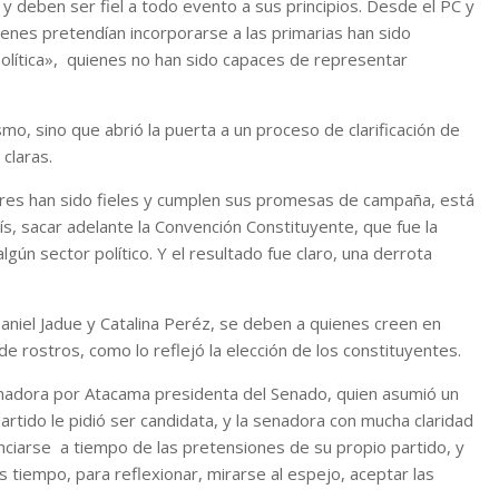
 deben ser fiel a todo evento a sus principios. Desde el PC y
enes pretendían incorporarse a las primarias han sido
política», quienes no han sido capaces de representar
lismo, sino que abrió la puerta a un proceso de clarificación de
claras.
dores han sido fieles y cumplen sus promesas de campaña, está
ís, sacar adelante la Convención Constituyente, que fue la
algún sector político. Y el resultado fue claro, una derrota
 Daniel Jadue y Catalina Peréz, se deben a quienes creen en
e rostros, como lo reflejó la elección de los constituyentes.
enadora por Atacama presidenta del Senado, quien asumió un
 partido le pidió ser candidata, y la senadora con mucha claridad
anciarse a tiempo de las pretensiones de su propio partido, y
es tiempo, para reflexionar, mirarse al espejo, aceptar las