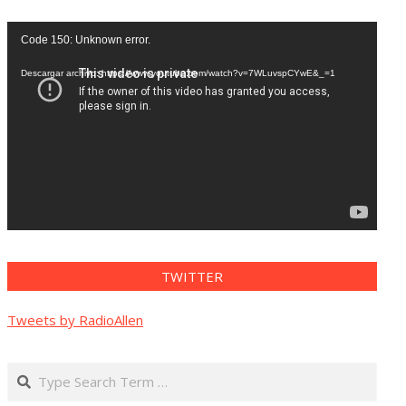
Reproductor
Code 150: Unknown error.
de
vídeo
Descargar archivo: https://www.youtube.com/watch?v=7WLuvspCYwE&_=1
TWITTER
Tweets by RadioAllen
Search