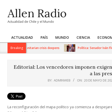
Skip
Allen Radio
to
content
Actualidad de Chile y el Mundo
ACTUALIDAD
PAÍS
MUNDO
CIENCIA
ECONOM
Primary
Navigation
tions as humanitarian crisis deepens
Breaking
Política: Senador Iván Flor
Menu
Editorial: Los vencedores imponen exigen
a las pre
BY:
ADMINWEB
ON:
20 DE MAYO DE 20
La reconfiguración del mapa político ya comienza a despejare, 