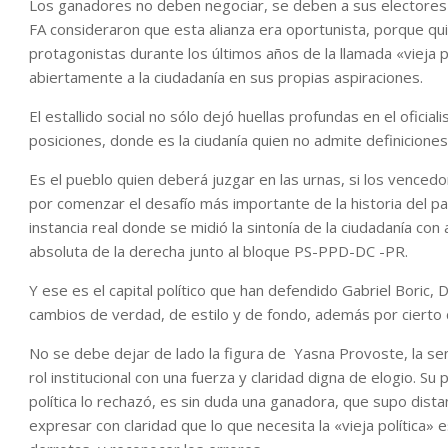
Los ganadores no deben negociar, se deben a sus electores y
FA consideraron que esta alianza era oportunista, porque qui
protagonistas durante los últimos años de la llamada «vieja 
abiertamente a la ciudadanía en sus propias aspiraciones.
El estallido social no sólo dejó huellas profundas en el oficia
posiciones, donde es la ciudanía quien no admite definiciones 
Es el pueblo quien deberá juzgar en las urnas, si los vence
por comenzar el desafío más importante de la historia del pa
instancia real donde se midió la sintonía de la ciudadanía con 
absoluta de la derecha junto al bloque PS-PPD-DC -PR.
Y ese es el capital político que han defendido Gabriel Boric,
cambios de verdad, de estilo y de fondo, además por cierto d
No se debe dejar de lado la figura de Yasna Provoste, la s
rol institucional con una fuerza y claridad digna de elogio. Su
política lo rechazó, es sin duda una ganadora, que supo dist
expresar con claridad que lo que necesita la «vieja política» 