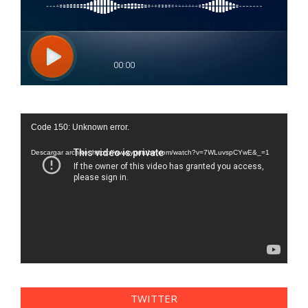
Reproductor
Code 150: Unknown error.
de
vídeo
Descargar archivo: https://www.youtube.com/watch?v=7WLuvspCYwE&_=1
TWITTER