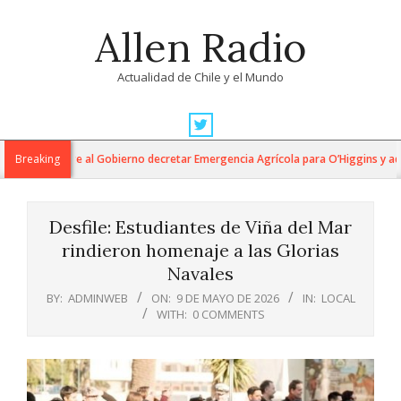
Skip
Allen Radio
to
content
Actualidad de Chile y el Mundo
Primary
Navigation
ucumides exige al Gobierno decretar Emergencia Agrícola para O’Higgins y adv
Breaking
Menu
Desfile: Estudiantes de Viña del Mar
rindieron homenaje a las Glorias
Navales
BY:
ADMINWEB
ON:
9 DE MAYO DE 2026
IN:
LOCAL
WITH:
0 COMMENTS