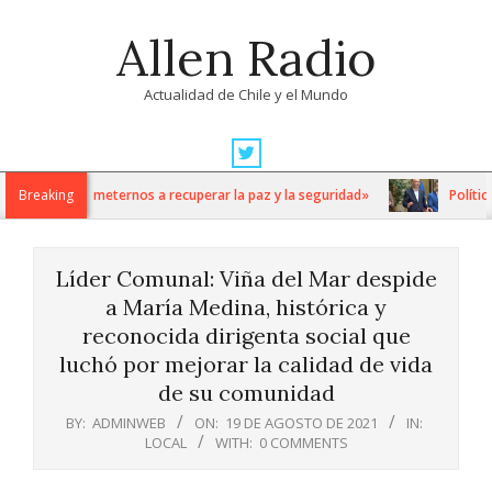
Skip
Allen Radio
to
content
Actualidad de Chile y el Mundo
Primary
Navigation
os comprometernos a recuperar la paz y la seguridad»
Breaking
Política: 
Menu
Líder Comunal: Viña del Mar despide
a María Medina, histórica y
reconocida dirigenta social que
luchó por mejorar la calidad de vida
de su comunidad
BY:
ADMINWEB
ON:
19 DE AGOSTO DE 2021
IN:
LOCAL
WITH:
0 COMMENTS