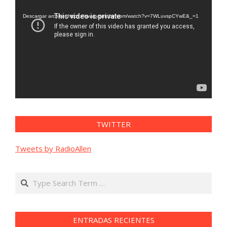
de
vídeo
Descargar archivo: https://www.youtube.com/watch?v=7WLuvspCYwE&_=1
TWITTER
Tweets by RadioAllen
Search
ENTRADAS RECIENTES