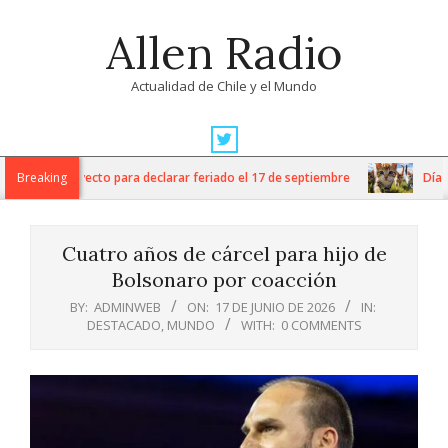
Skip
Allen Radio
to
content
Actualidad de Chile y el Mundo
Primary
Navigation
 ingresa proyecto para declarar feriado el 17 de septiembre
Breaking
Día Int
Menu
Cuatro años de cárcel para hijo de
Bolsonaro por coacción
BY:
ADMINWEB
ON:
17 DE JUNIO DE 2026
IN:
DESTACADO
,
MUNDO
WITH:
0 COMMENTS