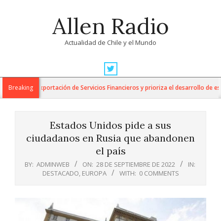
Skip
Allen Radio
to
content
Actualidad de Chile y el Mundo
Primary
Navigation
 para la Exportación de Servicios Financieros y prioriza el desarrollo de esta 
Breaking
Menu
Estados Unidos pide a sus
ciudadanos en Rusia que abandonen
el país
BY:
ADMINWEB
ON:
28 DE SEPTIEMBRE DE 2022
IN:
DESTACADO
,
EUROPA
WITH:
0 COMMENTS