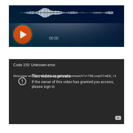
Reproductor
Code 150: Unknown error.
de
vídeo
Descargar archivo: https://www.youtube.com/watch?v=7WLuvspCYwE&_=1