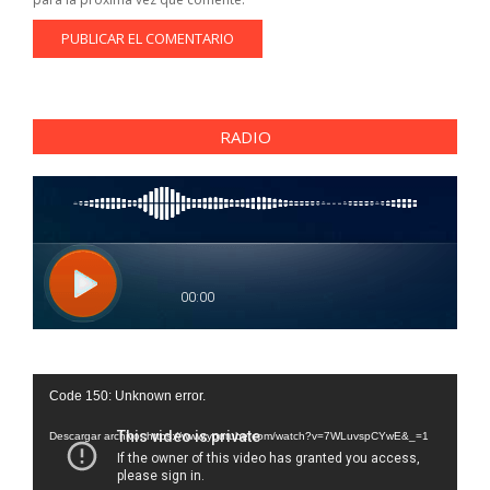
RADIO
Reproductor
Code 150: Unknown error.
de
vídeo
Descargar archivo: https://www.youtube.com/watch?v=7WLuvspCYwE&_=1