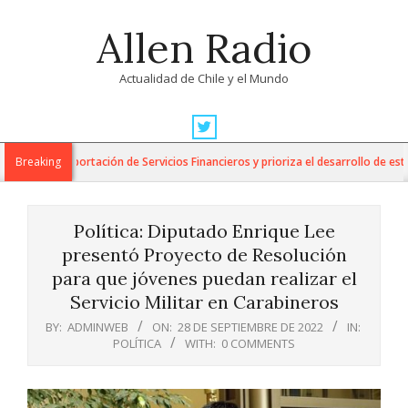
Skip
Allen Radio
to
content
Actualidad de Chile y el Mundo
Primary
Navigation
para la Exportación de Servicios Financieros y prioriza el desarrollo de esta i
Breaking
Menu
Política: Diputado Enrique Lee
presentó Proyecto de Resolución
para que jóvenes puedan realizar el
Servicio Militar en Carabineros
BY:
ADMINWEB
ON:
28 DE SEPTIEMBRE DE 2022
IN:
POLÍTICA
WITH:
0 COMMENTS