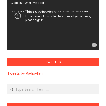
Reproductor
Code 150: Unknown error.
de
vídeo
Descargar archivo: https://www.youtube.com/watch?v=7WLuvspCYwE&_=1
TWITTER
Tweets by RadioAllen
Search