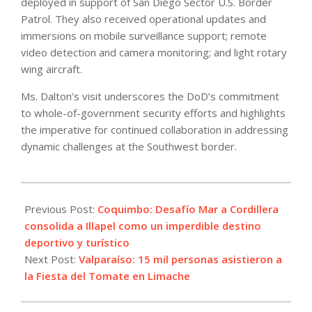
deployed in support of San Diego Sector U.S. Border
Patrol. They also received operational updates and
immersions on mobile surveillance support; remote
video detection and camera monitoring; and light rotary
wing aircraft.
Ms. Dalton’s visit underscores the DoD’s commitment
to whole-of-government security efforts and highlights
the imperative for continued collaboration in addressing
dynamic challenges at the Southwest border.
2024-
01-
Previous Post:
Coquimbo: Desafío Mar a Cordillera
14
consolida a Illapel como un imperdible destino
deportivo y turístico
Next Post:
Valparaíso: 15 mil personas asistieron a
la Fiesta del Tomate en Limache