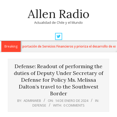
Skip
Allen Radio
to
content
Actualidad de Chile y el Mundo
Primary
Navigation
o para la Exportación de Servicios Financieros y prioriza el desarrollo de esta
Breaking
Menu
Defense: Readout of performing the
duties of Deputy Under Secretary of
Defense for Policy Ms. Melissa
Dalton’s travel to the Southwest
Border
BY:
ADMINWEB
ON:
14 DE ENERO DE 2024
IN:
DEFENSE
WITH:
0 COMMENTS