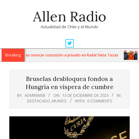
Skip
Allen Radio
to
content
Actualidad de Chile y el Mundo
Primary
Navigation
nes Nacionales revocar concesión a privado en Radal Siete Tazas
Breaking
A
Menu
Bruselas desbloquea fondos a
Hungría en víspera de cumbre
BY:
ADMINWEB
ON:
13 DE DICIEMBRE DE 2023
IN:
DESTACADO
,
MUNDO
WITH:
0 COMMENTS