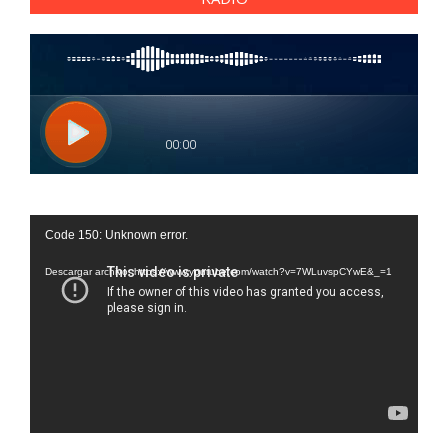
Reproductor
Code 150: Unknown error.
de
vídeo
Descargar archivo: https://www.youtube.com/watch?v=7WLuvspCYwE&_=1