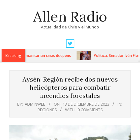
Skip
Allen Radio
to
content
Actualidad de Chile y el Mundo
Primary
Navigation
ions as humanitarian crisis deepens
Breaking
Política: Senador Iván Flores
Menu
Aysén: Región recibe dos nuevos
helicópteros para combatir
incendios forestales
BY:
ADMINWEB
ON:
13 DE DICIEMBRE DE 2023
IN:
REGIONES
WITH:
0 COMMENTS