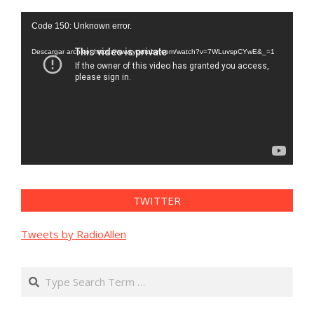
Reproductor
Code 150: Unknown error.
de
vídeo
Descargar archivo: https://www.youtube.com/watch?v=7WLuvspCYwE&_=1
TWITTER
Tweets by RadioAllen
Search