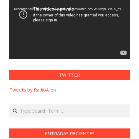
de
vídeo
Descargar archivo: https://www.youtube.com/watch?v=7WLuvspCYwE&_=1
TWITTER
Tweets by RadioAllen
Search
ENTRADAS RECIENTES