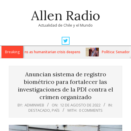
Skip
Allen Radio
to
content
Actualidad de Chile y el Mundo
Primary
Navigation
US sanctions as humanitarian crisis deepens
Breaking
Política: Senador Iv
Menu
Anuncian sistema de registro
biométrico para fortalecer las
investigaciones de la PDI contra el
crimen organizado
BY:
ADMINWEB
ON:
12 DE AGOSTO DE 2022
IN:
DESTACADO
,
PAÍS
WITH:
0 COMMENTS