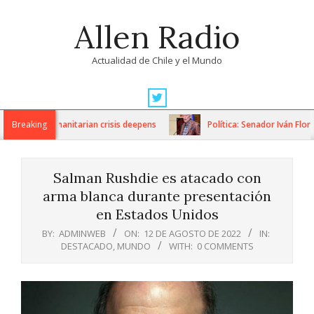
Skip
Allen Radio
to
content
Actualidad de Chile y el Mundo
Primary
Navigation
ons as humanitarian crisis deepens
Breaking
Política: Senador Iván Flores
Menu
Salman Rushdie es atacado con
arma blanca durante presentación
en Estados Unidos
BY:
ADMINWEB
ON:
12 DE AGOSTO DE 2022
IN:
DESTACADO
,
MUNDO
WITH:
0 COMMENTS