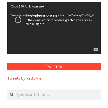
Reproductor
Code 150: Unknown error.
de
vídeo
Descargar archivo: https://www.youtube.com/watch?v=7WLuvspCYwE&_=1
TWITTER
Tweets by RadioAllen
Search