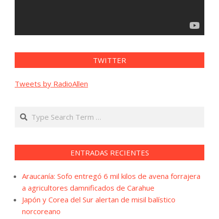
TWITTER
Tweets by RadioAllen
Search
ENTRADAS RECIENTES
Araucanía: Sofo entregó 6 mil kilos de avena forrajera
a agricultores damnificados de Carahue
Japón y Corea del Sur alertan de misil balístico
norcoreano