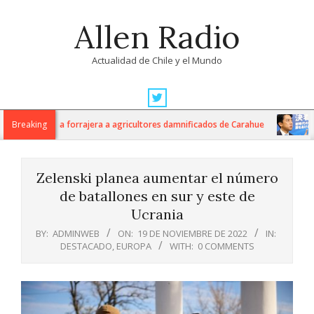
Skip
Allen Radio
to
content
Actualidad de Chile y el Mundo
Primary
Navigation
kilos de avena forrajera a agricultores damnificados de Carahue
Breaking
Ja
Menu
Zelenski planea aumentar el número
de batallones en sur y este de
Ucrania
BY:
ADMINWEB
ON:
19 DE NOVIEMBRE DE 2022
IN:
DESTACADO
,
EUROPA
WITH:
0 COMMENTS