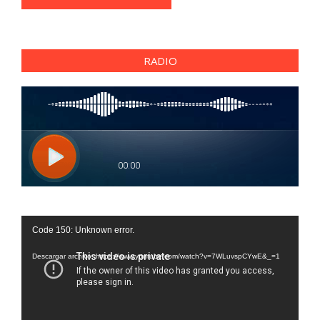
RADIO
Reproductor
Code 150: Unknown error.
de
vídeo
Descargar archivo: https://www.youtube.com/watch?v=7WLuvspCYwE&_=1