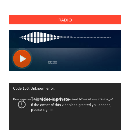
RADIO
Reproductor
Code 150: Unknown error.
de
vídeo
Descargar archivo: https://www.youtube.com/watch?v=7WLuvspCYwE&_=1