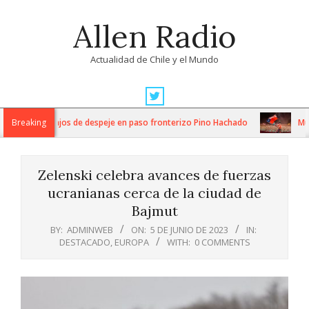
Skip
Allen Radio
to
content
Actualidad de Chile y el Mundo
Primary
Navigation
intensos trabajos de despeje en paso fronterizo Pino Hachado
Breaking
Músic
Menu
Zelenski celebra avances de fuerzas
ucranianas cerca de la ciudad de
Bajmut
BY:
ADMINWEB
ON:
5 DE JUNIO DE 2023
IN:
DESTACADO
,
EUROPA
WITH:
0 COMMENTS