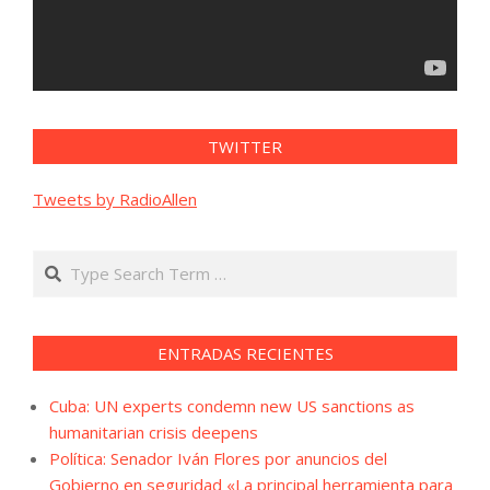
TWITTER
Tweets by RadioAllen
Search
ENTRADAS RECIENTES
Cuba: UN experts condemn new US sanctions as
humanitarian crisis deepens
Política: Senador Iván Flores por anuncios del
Gobierno en seguridad «La principal herramienta para