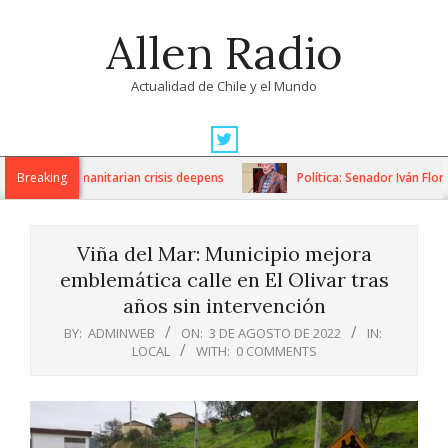
Skip
Allen Radio
to
content
Actualidad de Chile y el Mundo
Primary
Navigation
ions as humanitarian crisis deepens
Breaking
Política: Senador Iván Flores
Menu
Viña del Mar: Municipio mejora
emblemática calle en El Olivar tras
años sin intervención
BY:
ADMINWEB
ON:
3 DE AGOSTO DE 2022
IN:
LOCAL
WITH:
0 COMMENTS