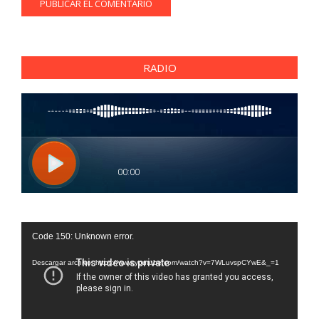
RADIO
Reproductor
Code 150: Unknown error.
de
vídeo
Descargar archivo: https://www.youtube.com/watch?v=7WLuvspCYwE&_=1